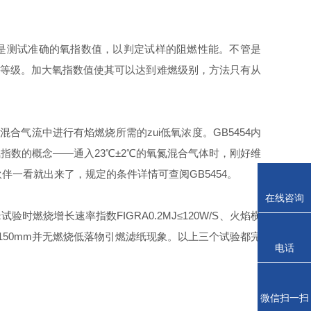
验是测试准确的氧指数值，以判定试样的阻燃性能。不管是
难燃等级。加大氧指数值使其可以达到难燃级别，方法只有从
混合气流中进行有焰燃烧所需的zui低氧浓度
。
GB5454内
氧指数的概念——通入23℃±2℃的氧氮混合气体时，刚好维
伙伴一看就出来了，规定的条件详情可查阅GB5454。
在线咨询
试验时燃烧增长速率指数FIGRA
0.2MJ
≤120W/S、火焰横
≤150mm并无燃烧低落物引燃滤纸现象。以上三个试验都完
电话
微信扫一扫