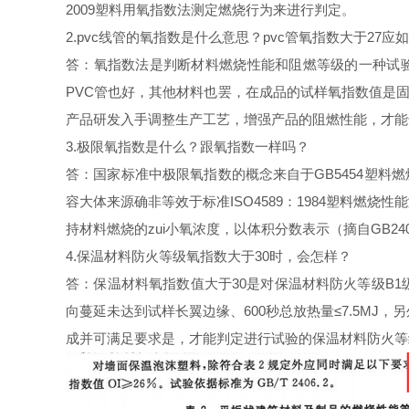
2009塑料用氧指数法测定燃烧行为来进行判定。
2.pvc线管的氧指数是什么意思？pvc管氧指数大于27应
答：氧指数法是判断材料燃烧性能和阻燃等级的一种试验
PVC管也好，其他材料也罢，在成品的试样氧指数值是固
产品研发入手调整生产工艺，增强产品的阻燃性能，才能
3.
极限氧指数是什么？
跟氧指数一样吗？
答：国家标准中极限氧指数的概念来自于GB5454塑料燃烧
容大体来源确非等效于标准ISO4589：1984塑料燃
持材料燃烧的zui小氧浓度，以体积分数表示（摘自GB24
4.
保温材料防火等级氧指数大于30时，会怎样？
答：保温材料氧指数值大于30是对保温材料防火等级B1级
向蔓延未达到试样长翼边缘、600秒总放热量≤7.5MJ
，另
成并可满足要求是，才能判定进行试验的保温材料防火等