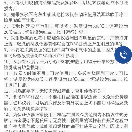
5、不得使用硬物清洁样品托及实验区，以免对仪器造成不可逆
损害。
6、如果实验区有灰尘或其他粉末状杂物应使用洗耳球吹干净，
慎用嘴吹而迷眼。
7、实验区污染严重时，可以将：温度设为500℃，速率设为
20℃/min，恒温设为0min，按【运行】键。
8、采集数据的过程中应避免仪器周围有明显的震动，严禁打开
上盖，轻微的碰及仪器前部就会在DSC曲线上产生明显的峰谷。
9、不要在采集数据的过程中调节净化气体的流量，因为气体流
量的轻微改变会对DSC曲线产生影响。
10、实验结束后，千万小心DSC的炉盖，用镊子轻拿轻放，避免
被烫或者炉盖损坏。
11、仪器长时间不用，再次使用时，务必空烧两到三次，可以
将：温度设为400℃，速率设为10℃/min，恒温设为0min，按
【运行】键。
12、坩埚底要平，无锯齿形或弯曲，否则传热不良。
13、制备DSC样品时，不要把样品洒在坩埚边缘，以免污染传感
器，破坏仪器。坩埚的底部及所有外表面上均不能沾附样品及杂
质，避免影响实验结果。
14、为保证仪器正常使用，样品在测试温度范围内不能发生热分
解，与金属铝不起反应，无腐蚀。被测量的试样若在升温过程中
能产生大量气体，或能引起爆炸的都不能使用该仪器。因此，测