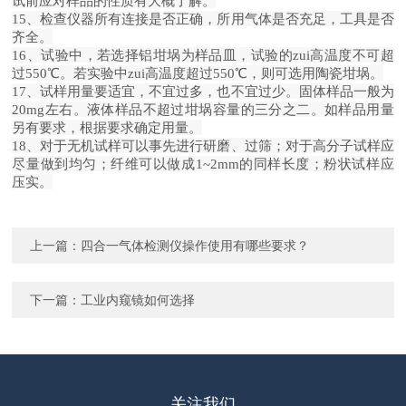
试前应对样品的性质有大概了解。
15、检查仪器所有连接是否正确，所用气体是否充足，工具是否
齐全。
16、试验中，若选择铝坩埚为样品皿，试验的zui高温度不可超
过550℃。若实验中zui高温度超过550℃，则可选用陶瓷坩埚。
17、试样用量要适宜，不宜过多，也不宜过少。固体样品一般为
20mg左右。液体样品不超过坩埚容量的三分之二。如样品用量
另有要求，根据要求确定用量。
18、对于无机试样可以事先进行研磨、过筛；对于高分子试样应
尽量做到均匀；纤维可以做成1~2mm的同样长度；粉状试样应
压实。
上一篇：
四合一气体检测仪操作使用有哪些要求？
下一篇：
工业内窥镜如何选择
关注我们