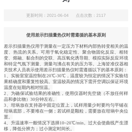
更新时间：2021-06-04 点击次数：2117
使用差示扫描量热仪时需遵循的基本原则
差示扫描量热仪用于测量在一定压力下材料内部热转变相关的温
度、热流的关系。可用于氧化稳定性、聚合物固化反应、相转
变、熔融、黏合剂的交联、高压氧化诱导期、模拟实际反应环境
和特定气氛下测量、测量与沸点有关的压力等。上海皆准仪器相
关技术人员表示使用差示扫描量热仪时需遵循以下的基本原则：
1、实验室室温控制在20℃-30℃，温度较为恒定的情况下实验结
果精确度和重复性较高。室温较高的情况下需开空调以保证环境
温度在短期内相对恒温。
2、为确保试验结果的准确性，使用仪器时先空烧（不放任何样
品和参比物）30分钟左右。
3、坩埚放在支持器中固定位置上，试样用量少时要均匀平铺在
坩埚底部，不要堆在一侧；若试样是颗粒，需要放在坩埚中央位
置。
4、升温速率一般情况下选择10~20℃/min。过大会使曲线产生漂
移，降低分辨力；过小测定时间长。