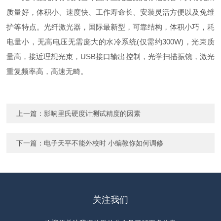
质量好，体积小、速度快、工作寿命长、安装灵活方便以及免维
护等特点。光纤激光器，国际最新型，
可靠
结构，体积小巧，耗
电量小，无高电压无需庞大的水冷系统(仅需约300W)，光束质
量高，接近理想光束，USB接口输出控制，光学扫描振镜，激光
重复频率高，高速无畸。
上一篇：
影响里氏硬度计测试精度的因素
下一篇：
电子天平不能外校时 小编教你如何调修
关注我们