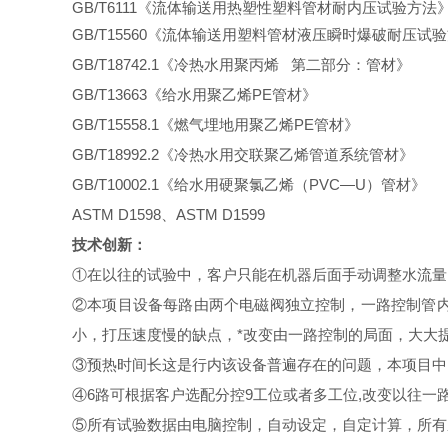
GB/T6111《流体输送用热塑性塑料管材耐内压试验方法
GB/T15560《流体输送用塑料管材液压瞬时爆破耐压试
GB/T18742.1《冷热水用聚丙烯 第二部分：管材》
GB/T13663《给水用聚乙烯PE管材》
GB/T15558.1《燃气埋地用聚乙烯PE管材》
GB/T18992.2《冷热水用交联聚乙烯管道系统管材》
GB/T10002.1《给水用硬聚氯乙烯（PVC—U）管材》
ASTM D1598、ASTM D1599
技术创新：
①在以往的试验中，客户只能在机器后面手动调整水流量
②本项目设备每路由两个电磁阀独立控制，一路控制管
小，打压速度慢的缺点，*改变由一路控制的局面，大大
③预热时间长这是行内该设备普遍存在的问题，本项目中
④6路可根据客户选配分控9工位或者多工位,改变以往一
⑤所有试验数据由电脑控制，自动设定，自定计算，所有