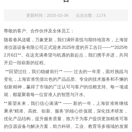
更新时间：2025-02-06 点击次数：1174
尊敬的客户、合作伙伴及全体员工：
随着春风送暖，万象更新，我们满怀喜悦与期待地宣布，上海皆
准仪器设备有限公司正式迎来
2025
年度的开工吉日
——**2025
年
2
月
6
日
**
。在这充满希望与机遇的新起点，我们携手并进，共同
开启一段崭新的征程。
**
回望过往，我们稳健前行
** ——
过去的一年里，面对挑战与
变化，上海皆准凭借出色的产品品质、专业的技术服务和不懈的
创新精神，赢得了市场的广泛认可与客户的信赖支持。每一项成
就，都凝聚着每一位皆准人的智慧与汗水。
**
展望未来，我们信心满满
** ——
新的一年，上海皆准将继续
秉承
“
精准、高效、创新、服务
"
的核心价值观，深化技术研发，
优化产品结构，提升服务质量，致力于为客户提供更加精准可靠
的仪器设备与解决方案，助力科研、工业、教育等多领域的发展