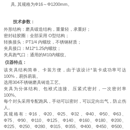
具
, 其
规格
为Φ16
～
Φ1200mm。
技术参数：
外形结构：磨具锻造结构，重量轻，承重好；
密封硅胶圈：全部采用 O型结构；
转换接头：PT1/4 内螺纹，不锈钢材质；
夹具接口：M12*1.25内螺纹；
夹具跑气口：通用的M10内螺纹。
仪器特点：
该夹具结构简单、卡装方便，由于该设计*装卡成功率可达
100%，易拆易装。
选用304不锈钢磨具铸造工艺。
夹具为分体结构、包袱式连接、压紧式密封，一次密封率
100%。
每个封头采用专配跑风，手动可以密封，可以定向出气，防止伤
人。
其规格有：Φ
16 、Φ20、Φ25、Φ32 、Φ40、Φ50、Φ63、
Φ75、Φ90、Φ110、Φ125、Φ140、Φ160、Φ180、Φ200、
Φ225、Φ250、Φ280、Φ315、Φ355、Φ400、Φ450、Φ500、