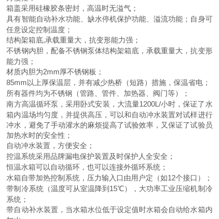
箱盖采用硅橡胶条密封，高温时无溢气；
具有智能自动补水功能、缺水停机保护功能、溢流功能；自身可
任意设定控制温度；
结构架箱底,承载重量大，抗变形能力强；
不锈钢内胆，配备不锈钢泵体结构架箱底，承载重量大，抗变形
能力强；
材质内胆为2mm厚不锈钢板；
85mm以上厚保温层，并有减少热桥（短路）措施，保温省电；
所有器件均为不锈钢（管路、管件、加热器、阀门等）；
南方高温循环泵，采用卧式安装，大流量1200L/小时，保证了水
箱内温场均匀度，并提供高压，可以和自动冲水装置对试样进行
冲水，避免了手动灌水的麻烦提高了试验效率，又保证了试验员
加热水时的安全性；
自动冲水装置，方便安全；
控温系统采用品牌漏电保护装置及时保护人全安全；
恒温水箱可以自动循环，也可以连接外循环系统；
水箱自带加热控制系统，压力输入口由用户定（如12个接口）；
带制冷系统（温度可从室温降到15℃），大功率工业压缩机制冷
系统；
带自动补水装置，当水箱水位低于设定值时水箱会自动给水箱内