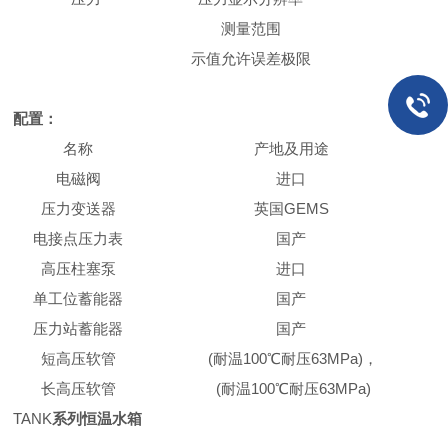
测量范围
示值允许误差极限
配置：
名称
产地及用途
电磁阀
进口
压力变送器
英国GEMS
电接点压力表
国产
高压柱塞泵
进口
单工位蓄能器
国产
压力站蓄能器
国产
短高压软管
(耐温100
℃
耐压63MPa)，
长高压软管
(耐温100
℃
耐压63MPa)
TANK
系列恒温水箱