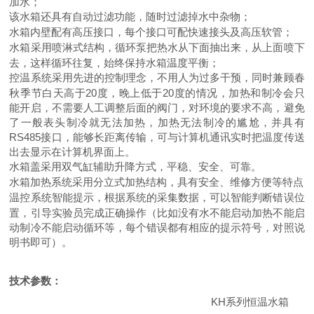
加水；
该水箱还具有自动过滤功能，随时过滤掉水中杂物；
水箱内壁配有高压接口，每个接口可配快速接头及高压软管；
水箱采用喷淋式结构，循环泵把热水从下面抽出来，从上面喷下
去，这样循环往复，始终保持水箱温度平衡；
控温系统采用先进的控制理念，不用人为过多干预，同时兼顾春
秋季节白天高于20度，晚上低于20度的情况，加热和制冷会只
能开启，不需要人工调整后面的阀门，对环境的要求不高，避免
了一般表头制冷就无法加热，加热无法制冷的尴尬，并具有
RS485接口，能够长距离传输，可与计算机通讯实时把温度传送
出去显示在计算机界面上。
水箱盖采用双气缸辅助升降方式，平稳、安全、可靠。
水箱加热系统采用分立式加热结构，具有安全、维修方便等特点
温控系统智能提示，根据系统的采集数据，可以智能判断错误位
置，引导实验员完成正确操作（比如没有水不能启动加热不能启
动制冷不能启动循环等，每个错误都有相应的提示符号，对照说
明书即可）。
技术参数：
KH系列恒温水箱