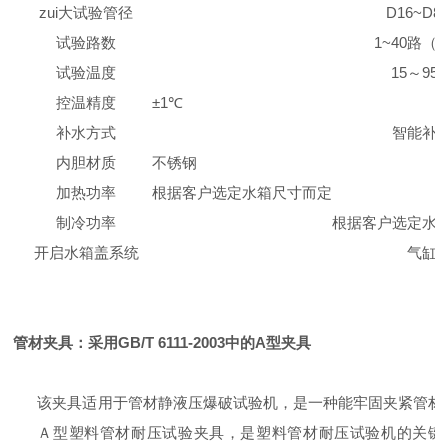
zui大试验管径
D16
~
D8
试验路数
1~
40路（
试验温度
15～95
控温精度
±1℃
补水方式
智能补
内胆材质
不锈钢
加热功率
根据客户选定水箱尺寸而定
制冷功率
根据客户选定水
开启水箱盖系统
气缸
管材夹具：
采用GB/T 6111-2003中的A型夹具
该夹具适用于管材静液压爆破试验机，
是一种能牢固夹紧管材
Ａ型塑料管材耐压试验夹具，是塑料管材耐压试验机的关键