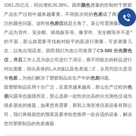
1061.25亿元，同比增长26.38%。因而
颜色
质量的控制对于塑胶
产品生产过程中越来越重要。不同批次间的
色差
成了商家zui关
注的颜色问题。这时候
色差仪
就是主角了。
某公司需测量的主要
产品为管件、安全帽、插线板等等。像管件、安全帽等并不是*
的平面，那么就需要寻找相对较平的面进行测量，可多测量几
次，以免出现误差。因而我们为改公司推荐了
CS-580 分光测色
仪，并且
工作人员为该公司进行了演示，将不同批次的样品进行
对比测量，得出具体的L,A,B值以及色差值△E，从而判定出是否
有
色差，
为他们解决了塑胶制品在生产中的
色差
问题。
因塑胶制品应用十分广泛，且需求越来越高，那么生产过程的
色
差
问题等也接踵而至，那么选择一款性价比高的分光测色仪成为
很多朋友的难题，如果您有需要，那和上海皆准仪器设备有限公
司，我们将根据您的预算及要求给您推荐一款合适的设备，解决
您对塑胶制品的色差难题