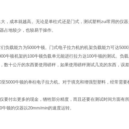
大，成本就越高。无论是单柱式还是门式，测试塑料zui常用的仪
器占地较少，也较易于操作。
载能力为5000牛顿。门式电子拉力机的机架负载能力可达5000至1
00牛顿机架的100牛顿负载单元能进行拉力达100牛顿的测试。
，数十公斤的东西要使用磅秤，如果使用磅秤测试几克的东西，误
00至5000牛顿的单柱电子拉力机。对于填充和增强型塑料，经常需要机
仅要付出更多的现金，牺牲部分精度，而且还要在测试时间方面有
00牛顿的仪器以20mm/min的速度运转。