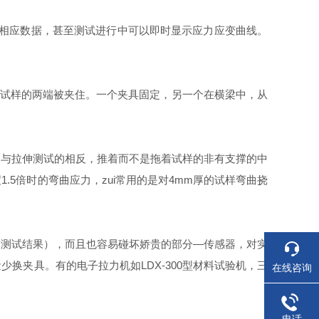
出相应数据，甚至测试进行中可以即时显示应力应变曲线。
测试，试样的两端被夹住。一个夹具固定，另一个在横梁中，从
动方向与拉伸测试的相反，推着而不是拖着试样的非有支撑的中
5倍时的弯曲应力，zui常用的是对4mm厚的试样弯曲挠
响测试结果），而且也容易碰坏娇贵的部分—传感器，对实
换夹具。有的电子拉力机如LDX-300型材料试验机，三
在线咨询