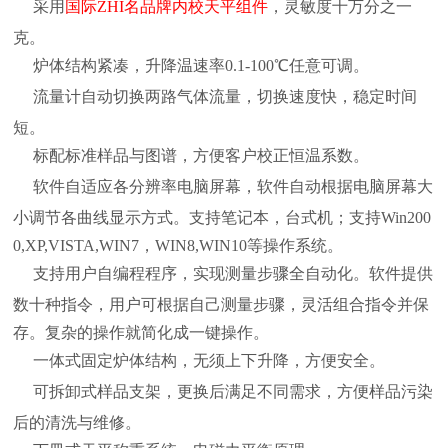
采用
国际ZHI
名品牌内校
天平
组件
，灵敏度十万分之一
克。
炉体结构紧凑，升降温速率
0.1-100℃
任意可调。
流量计自动切换两路气体流量，切换速度快，稳定时间
短。
标配标准样品与图谱，方便客户校正恒温系数。
软件自适应各分辨率电脑屏幕，软件自动根据电脑屏幕大
小调节各曲线显示方式。支持笔记本，台式机；支持Win200
0,XP,VISTA,WIN7，WIN8,WIN10等操作系统。
支持用户自编程程序，实现测量步骤全自动化。软件提供
数十种指令，用户可根据自己测量步骤，灵活组合指令并保
存。复杂的操作就简化成一键操作。
一体式固定炉体结构，无须上下升降，方便安全。
可拆卸式样品支架，更换后满足不同需求，方便样品污染
后的清洗与维修。