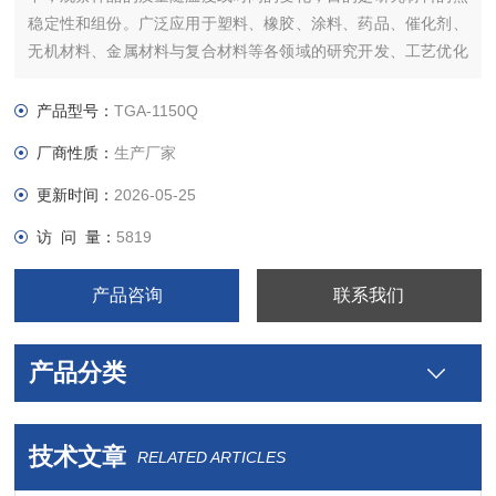
稳定性和组份。广泛应用于塑料、橡胶、涂料、药品、催化剂、
无机材料、金属材料与复合材料等各领域的研究开发、工艺优化
与质量监控。广泛应用于高分子材料的热稳定性、分解过程、吸
附与解吸、氧化与还原、成份的定量分析、添加剂与填充剂影
产品型号：
TGA-1150Q
响。
厂商性质：
生产厂家
更新时间：
2026-05-25
访 问 量：
5819
产品咨询
联系我们
产品分类
技术文章
RELATED ARTICLES