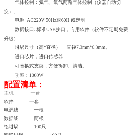
气体控制：氮气、氧气两路气体控制（仪器自动切
.
换）。
电源: AC220V
50Hz或60H 或定制
.
数据接口
:
标准
USB接口，专用软件（软件不定期免费
.
升级）
坩埚尺寸（高*直径）：
直径
7.3
mm*6
.3
mm
。
.
进口芯片
，
进口传感器
.
可替换式支架，方便拆卸、清洁
。
.
功率：
1000W
.
配置清单
：
主机 一台
软件
一
套
电源线
一根
数据线
两根
铝
坩埚
100
只