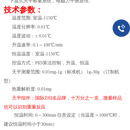
下皿式天平称重系统，电磁力平衡原理。
技术参数：
温度范围:
室温
-1150℃
温度分辨率: 0.
0
1℃
温度波动：± 0.
0
1℃
升温速率: 0.1～
100
℃/min
恒温温度
：
室温
-
1
1
50℃
控温方式：
PID算法控制，
升温、恒温
天平测量范围:
0.01mg
-
1
g
（
标准机
）
1g-30g （订制机
型）
热重解析度: 0.
0
1mg
天平
组件
：
国际ZHI名品牌
，十万分之一克，微量样品
也可以识别重量反应
恒温时间: 0～300min
任意设定（当温度＞1000℃时，
.
建议恒温时间小于30min）