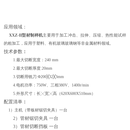
应用领域：
XXZ-II型材制样机
主要用于加工冲击、拉伸、压缩、热性能试样
的粗加工，应用于塑料、有机玻璃玻璃钢等非金属材料领域。
技术参数
：
1.最大切断宽度：240 mm
2.最大切断厚度:20mm
3.切断用铣刀:Φ200╳32╳3mm
4.电机功率：750W、三相380V、1400r/min
5.外形尺寸：长╳宽╳高（620X600X510mm）
配置清单
：
1）主机（带板材锯切夹具）一台
2）管材锯切夹具 一台
3）管材切断挡板 一台