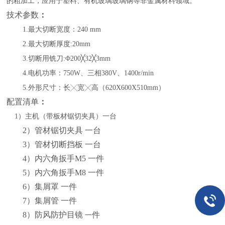
的粗加工，应用于塑料、有机玻璃玻璃钢等非金属材料领域。
技术参数
：
1.最大切断宽度：240 mm
2.最大切断厚度:20mm
3.切断用铣刀:Φ200╳32╳3mm
4.电机功率：750W、三相380V、1400r/min
5.外形尺寸：长╳宽╳高（620X600X510mm）
配置清单
：
1）主机（带板材锯切夹具）一台
2）管材锯切夹具 一台
3）管材切断挡板 一台
4）内六角扳手M5 一件
5）内六角扳手M8 一件
6）集屑罩 一件
7）集屑管 一件
8）
防风防护目镜
件
一