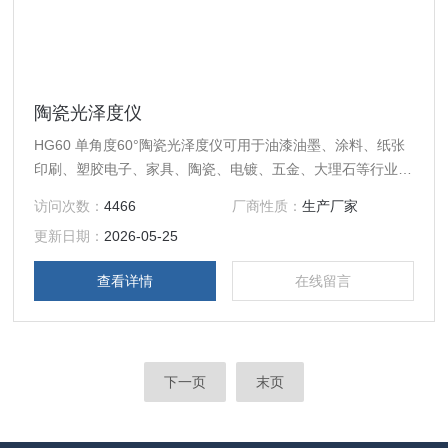
陶瓷光泽度仪
HG60 单角度60°陶瓷光泽度仪可用于油漆油墨、涂料、纸张
印刷、塑胶电子、家具、陶瓷、电镀、五金、大理石等行业的
光泽度测量。 提供基本测量模式，满足基本光泽度测试。 超
访问次数：
4466
厂商性质：
生产厂家
大彩色显示屏，可同时显示5组测试数据。
更新日期：
2026-05-25
查看详情
在线留言
下一页
末页