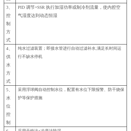
3、
PID 调节+SSR 执行加湿功率或制冷剂流量，使内腔空
控
气湿度达到动态恒湿
制
方
式
4、
纯水过滤装置；即接水管进行自动过滤补水
,满足长时间运
供
行不缺水停机
水
方
式
5、
采用浮球阀自动控制水位，配置有水位下限报警、防干烧保
水
护等保护措施
位
控
制
采用干燥法
+冷凝法除湿。