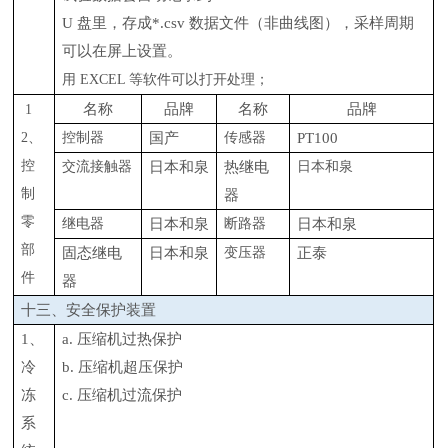
U 盘里，存成*.csv 数据文件（非曲线图），采样周期
可以在屏上设置。
用
EXCEL 等软件可以打开处理；
名称
品牌
名称
品牌
1
2、
控制器
国产
传感器
PT100
控
交流接触器
日本和泉
热继电
日本和泉
制
器
零
继电器
日本和泉
断路器
日本和泉
部
固态继电
日本和泉
变压器
正泰
件
器
十三、安全保护装置
1、
a. 压缩机过热保护
冷
b. 压缩机超压保护
冻
c. 压缩机过流保护
系