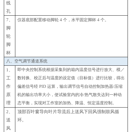
线
孔
7、
仪器底部配置移动脚轮
4 个，水平固定脚杯 4 个。
脚
轮
脚
杯
八、空气调节通道系统
1、
即中央控制系统根据采集到的箱内温度信号进行放大、模／
工
数转换、校正后与温度的设定值（目标值）进行比较，得出
作
偏差信号经
PID 运算，输出调节信号自动控制加热器/压缩
原
机的输出功率大小，使试验室内的冷/热气散失达到一种动
理
态平衡，实现对工作室的加热、降温、恒定温度控制。
2、
顶部百叶窗导向叶片导流后上送风下回风强制鼓风循
送
环。
风