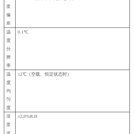
度
偏
差
温
0.1
℃
度
分
辨
率
温
≤2
℃（空载、恒定状态时）
度
均
匀
度
湿
±2.0%R.H
度
波