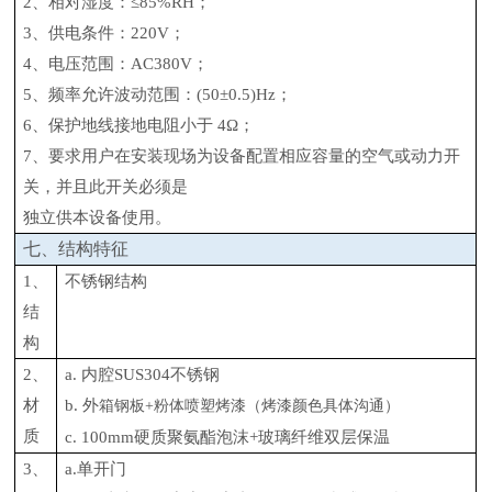
2、相对湿度：≤85%RH；
3、供电条件：220V；
4、电压范围：AC380V；
5、频率允许波动范围：(50±0.5)Hz；
6、保护地线接地电阻小于 4Ω；
7、要求用户在安装现场为设备配置相应容量的空气或动力开
关，并且此开关必须是
独立供本设备使用。
七、结构特征
1、
不锈钢结构
结
构
2、
a. 内腔SUS304不锈钢
材
b. 外
箱钢板
+粉体喷塑烤漆（烤漆颜色具体沟通）
质
c. 100mm硬质聚氨酯泡沫+玻璃纤维双层保温
3、
a.单开门