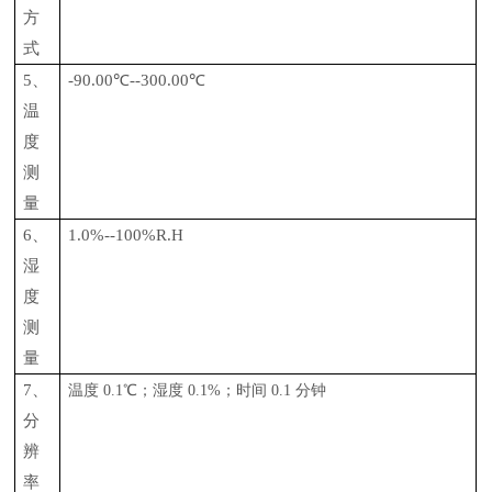
方
式
5、
-90.00℃--300.00℃
温
度
测
量
6、
1.0%--100%R.H
湿
度
测
量
7、
温度
0.1℃；湿度 0.1%；时间 0.1 分钟
分
辨
率