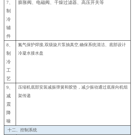
7、
膨胀阀、电磁阀、干燥过滤器、高压开关等
制
冷
辅
件
8、
氮气保护焊接
,双级旋片泵抽真空,确保系统清洁、底部设计
制
冷凝水接水盘
冷
工
艺
9、
压缩机底部安装减振弹簧和胶垫，减少振动通过底座向机组
减
架传递
震
降
噪
十二、控制系统