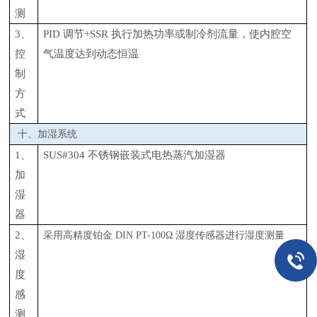
测
3、
PID 调节+SSR 执行加热功率或制冷剂流量，使内腔空
控
气温度达到动态恒温
制
方
式
十、加湿系统
1、
SUS#304 不锈钢嵌装式电热蒸汽加湿器
加
湿
器
2、
采用高精度铂金
DIN PT-100Ω 湿度传感器进行湿度测量
湿
度
感
测