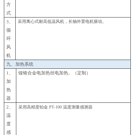
方
式
3、
采用离心式耐高低温风机，长轴外置电机驱动。
循
环
风
机
九、加热系统
1、
镍铬合金电加热丝电加热。（定制）
加
热
器
2、
采用高精度铂金
PT-100 温度测量感测器
温
度
感