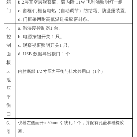
箱
b.
2层真空层观察窗、窗内附 11W 飞利浦照明灯一组
门
c. 窗框/门框备电热（自动调节）防结霜、防凝露装置。
d. 门框采用耐高低温硅橡胶密封条。
4、
a. 温湿度控制器1 台。
控
b. 电源按钮开关 1 只。
制
c. 观察视窗照明开关1 只。
面
d. USB 数据导出接口 1 个
板
5、
内腔底部
1/2 寸压力平衡与排水共用口（1个）
泄
压
平
衡
口
6、
仪器左侧面开
φ 50mm 引线孔 1 个，并配有孔盖和硅橡胶
引
塞。