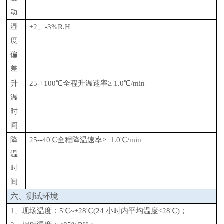
动
湿
+2、-3%R.H
度
偏
差
升
25-+100
℃全程升温速率≥ 1.0℃/min
温
时
间
降
25--40
℃全程降温速率≥ 1.0℃/min
温
时
间
六、测试环境
1、现场温度：5℃~+28℃(24 小时内平均温度≤28℃)；