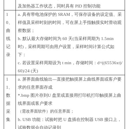
及加热器工作状态，同时具有 PID 控制功能
1
a. 具有带电池保护的 SRAM，可保存设备的设定值、采
0、
样值及采样时刻的时间，可在屏上手指触摸实时滑动观
曲
察数据；
线
b. 默认最大存储时间为 60 天(当采样周期为 1.5min
记
时)，采样周期可由用户设置，采样时间计算公式如
录
下：
c. 若设置采样周期设为 t min，存储时间：d=((65536xt)/
60)/24 (天)
1
a. 屏界面曲线输出---直接把触摸屏上曲线界面或客户要
1、
求的任意界面存成
数
*.bmp 图片存到U 盘里或直接用打印机打印触摸屏上曲
据
线界面或客户要求
采
（需改界面软件）的任意界面；
集
b. USB 功能：试验时把 U 盘插在控制器 USB 接口上，
试验数据会自动记录到