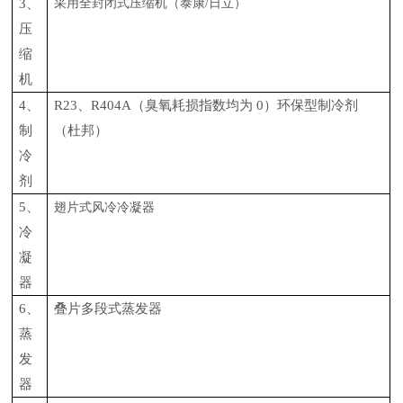
3、
采用全封闭式压缩机（泰康
/日立）
压
缩
机
4、
R23、R404A（臭氧耗损指数均为 0）环保型制冷剂
制
（杜邦）
冷
剂
5、
翅片式风冷冷凝器
冷
凝
器
6、
叠片多段式蒸发器
蒸
发
器