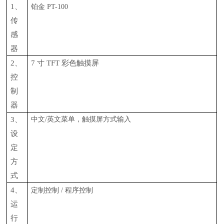
1、
铂金
PT-100
传
感
器
2、
7 寸 TFT 彩色触摸屏
控
制
器
3、
中文
/英文菜单，触摸屏方式输入
设
定
方
式
4、
定制控制
/ 程序控制
运
行