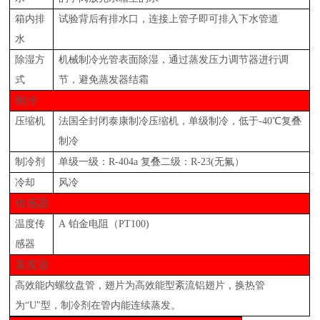
箱内排
试验背后有排水口，连接上管子即可排入下水管道
水
除湿方
机械制冷光管表面除湿，通过蒸发压力调节器进行调
式
节，避免蒸发器结霜
制冷
压缩机
法国全封闭泰康制冷压缩机，单级制冷，低于
-40℃复叠
制冷
制冷剂
单级一级：
R-404a 复叠二级：R-23(无氟）
冷却
风冷
传感器
温度传
A
铂金电阻（
PT100)
感器
蒸发器
高效能内螺纹盘管，翅片为高效能型紊流铝翅片，换热管
为
“U"型，制冷剂在管内能连续蒸发。