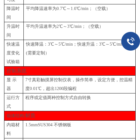
降温时
平均降温速率为
0.7℃～1.0℃/min；（空载）
间
升温时
平均升温速率为
2℃～3℃/min；（空载）
间
快速温
快速降温：
3℃～5℃/min；快速升温：3℃～5℃/min；
度变化
(需要定制）
试验箱
控制系统
显
示
7寸真彩触摸屏控制仪表，操作简单，设定方便，控温精
器
度0.01℃，超出1200段编程
运行方
程序或定值两种控制方式自由转换
式
/材质
箱体结构
内箱材
1.5mmSUS304 不锈钢板
料