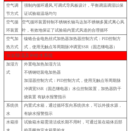
空气调
强制内循环通风
,可调式导风板设计，平衡调温调湿以保
节方式
证试验箱温场均匀
空气循
空气循环装置特制不锈钢长轴马达加不锈钢多翼式离心风
环装置
叶，有效地保证了试验箱内置式风道的合理循环
空气加
镍铬合金电热丝式加热器加热器控制方式：
PID控制方
热方式
式，使用无触点等周期脉冲调宽SSR（固态继电器）
/除湿及补给水系统
加湿
加湿方
外置电加热加湿方法
式
不锈钢铠装电加热器
加湿器控制方式：
PID控制方式，使用无触点等周期脉
冲调宽SSR（固态继电器）水位控制装置，加热器防干
烧装置 有缺水报警指示
系统供
内置式水箱，通过循环泵向系统供水，可以外接水源，
水
有缺水报警指示
水箱排
试验箱水箱需清洁或长期不用时，可通过装在箱体后部
水
的手阀放完水箱里的水