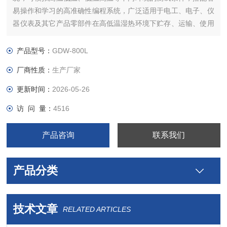
易操作和学习的高准确性编程系统，广泛适用于电工、电子、仪
器仪表及其它产品零部件在高低温湿热环境下贮存、运输、使用
时的适应性试验，确定上述产品对高低温及湿热环境的耐温适应
性，特别是产品电气性能和机械性能的变化情况 也可用于检查试
产品型号：
GDW-800L
样耐受某些腐蚀的能力
厂商性质：
生产厂家
更新时间：
2026-05-26
访 问 量：
4516
产品咨询
联系我们
产品分类
技术文章
RELATED ARTICLES