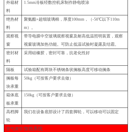
外箱材
1.5mm冷板经数控机床制作静电喷涂
料
绝热材
聚氨酯
+超细玻璃棉，厚度100mm，（-50℃以下110m
料
m）。
观察视
带导电膜中空玻璃观察视窗及耐高低温照明装置，观察
窗
视窗玻璃加热功能。可防止低温试验时凝露及结霜。
密封材
采用硅橡胶，密封可靠，抗老化性好
料
隔板
试验箱配有两块不锈钢条状搁板高度可移动搁条
搁板每
50kg（可按客户要求去做）
块承重
箱体底
150kg（可按客户要求去做）
板承重
高档脚
我们在设备底部设计了四套脚轮，可以移动可以固定
轮
/加热系统
空气调节