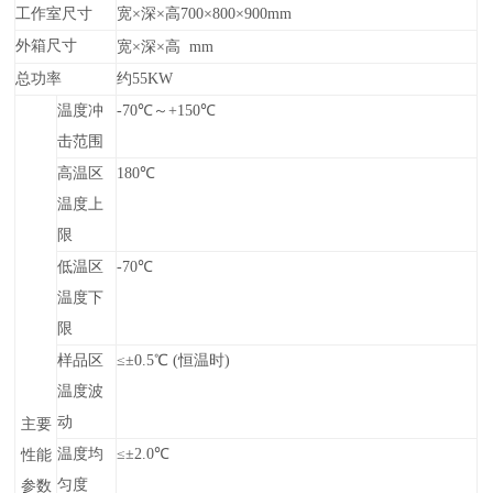
工作室尺寸
宽×深×高
700
×
800
×
900
mm
外箱尺寸
宽×深×高
mm
总功率
约55
KW
温度冲
-
70
℃～+
150
℃
击范围
高温区
18
0℃
温度上
限
低温区
-
70
℃
温度下
限
样品区
≤
±
0.5
℃ (恒温时)
温度波
动
主要
温度均
≤±2.0℃
性能
匀度
参数