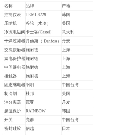
名称
品牌
产地
控制仪表
TEMI-8229
韩国
压缩机
谷轮（水冷）
美国
冷冻电磁阀
卡士妥
(Castel)
意大利
干燥过滤器
丹麦
丹佛斯
（
Danfoss）
交流接触器
施耐德
上海
漏电保护器
施耐德
上海
中间继电器
施耐德
上海
接触器
施耐德
上海
固态继电器
阳明
中国台湾
制冷剂
杜邦
美国
油分离器
冠亚
丹麦
超温保护
RAINBOW
韩国
开关
亮群
中国台湾
密封硅胶
信越
日本