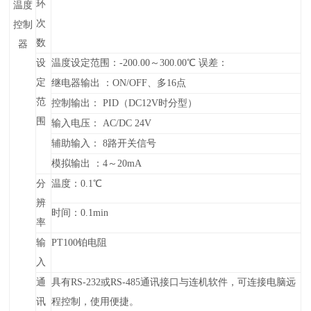
环
温度
次
控制
数
器
设
温度设定范围：
-
200
.00～
3
00.00
℃
误差：
定
继电器输出 ：ON/OFF、多16点
范
控制输出： PID（DC12V时分型）
围
输入电压： AC/DC 24V
辅助输入： 8路开关信号
模拟输出 ：4～20mA
分
温度：0.1℃
辨
时间：0.1min
率
输
PT100铂电阻
入
通
具有RS-232或RS-485通讯接口与连机软件，可连接电脑远
讯
程控制，使用便捷。