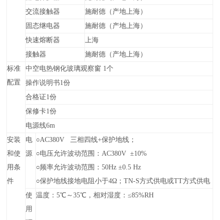
交流接触器
施
耐
德（产地上海）
固态继电器
施
耐
德（产地上海）
快速熔断器
上海
接触器
施
耐
德（产地上海）
标准
中空电热钢化玻璃观察窗 1个
配置
操作说明书1份
合格证1份
保修卡1份
电源线6m
安装
电
○
AC380V 三相四线+保护地线；
和使
源
○
电压允许波动范围：AC380V ±10%
用条
○
频率允许波动范围：50Hz ±0.5 Hz
件
○
保护地线接地电阻小于4Ω；TN-S方式供电或TT方式供电
使
温度：5℃～35℃，相对湿度：≤85%RH
用