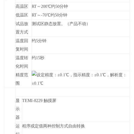
高温区
RT
～
200
℃
约
50分钟
低温区
RT
～
-70
℃
约
50分钟
试品放
测试区静态放置。（产品不动）
置方式
温度回
约5分钟
复时间
温度转
约15秒
化时间
精度范
设定精度：±0.1℃，指示精度：±0.1℃，解析度：
围
±0.1℃
显
TEMI-
8229
触摸屏
示
器
运
程序或定值两种控制方式自由转换