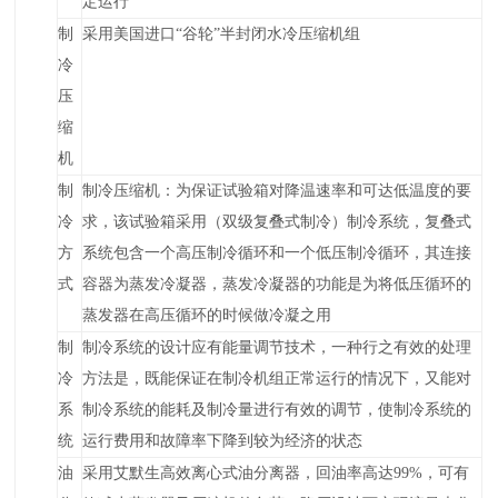
定运行
制
采用
美国
进口“
谷轮
”
半
封闭
水冷
压缩机组
冷
压
缩
机
制
制冷压缩机：为保证试验箱对降温速率和可达低温度的要
冷
求，该试验箱采用（
双级复叠式
制冷
）
制冷系统，复叠式
方
系统包含一个高压制冷循环和一个低压制冷循环，其连接
式
容器为蒸发冷凝器，蒸发冷凝器的功能是为将低压循环的
蒸发器在高压循环的时候做冷凝之用
制
制冷系统的设计应有能量调节技术，一种行之有效的处理
冷
方法是，既能保证在制冷机组正常运行的情况下，又能对
系
制冷系统的能耗及制冷量进行有效的调节，使制冷系统的
统
运行费用和故障率下降到较为经济的状态
油
采用艾默生高效离心式油分离器，回油率高达99%，可有