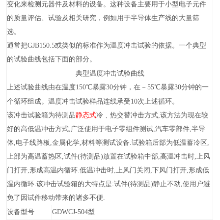
变化来检测元器件及材料的设备。这种设备主要用于小型电子元件
的质量评估、试验及相关研究，例如用于半导体生产线的大量筛
选。
通常把
GJB150.5
或类似的标准作为温度冲击试验的依据。一个典型
的试验曲线包括下面的部分。
典型温度冲击
试验曲线
上述试验曲线由在温度150℃暴露30分钟，在－55℃暴露30分钟的一
个循环组成。温度冲击试验样品连线承受10次上述循环。
该冲击试验箱为待测品
静态式
冷﹑热交替冲击方式,该方法为现在较
好的高低温冲击方式,广泛使用于电子零组件测试,汽车零部件,半导
体,电子线路板,金属化学,材料等测试设备.试验箱后部为低温蓄冷区,
上部为高温蓄热区,试件(待测品)放置在试验箱中部,高温冲击时,上风
门打开,形成高温内循环.低温冲击时,上风门关闭,下风门打开,形成低
温内循环.该冲击试验箱的大特点是:试件(待测品)静止不动,使用户避
免了因试件移动带来的诸多不便.
设备型号
GDWCJ-
504
型