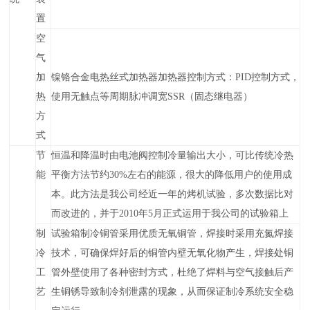
置
空
气
加
镍铬合金电热丝式加热器
加热器控制方式：PID控制方式，
热
使用无触点等周期脉冲调宽SSR（固态继电器）
方
式
节
恒温和降温时由电池阀控制
冷量
输出
大小，
可比传统冷热
能
平衡方法节约30%左右的能源，很大的降低用户的使用成
本。此方法是我公司经近一年的烤机试验，多次数据比对
而改进的，并于20
10
年5月正式运用于我公司的试验箱上
制
试验箱制冷铜管采用优质无氧铜管，焊接时采用充氮焊接
冷
技术，可确保焊好后的铜管内壁无氧化物产生，焊接处铜
工
管外壁使用了各种密封方式，杜绝了焊料与空气接触后产
艺
生铜锈导致制冷剂泄露的现象，从而保证制冷系统安全稳