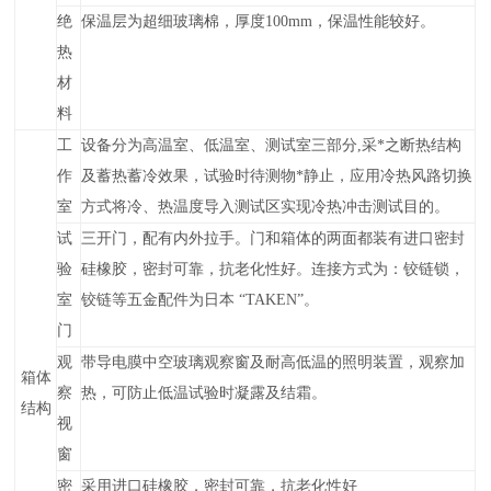
绝
保温层为超细玻璃棉，厚度100mm
，保温性能较好。
热
材
料
工
设备分为高温室、低温室、测试室三部分,采*之断热结构
作
及蓄热蓄冷效果，试验时待测物*静止，应用冷热风路切换
室
方式将冷、热温度导入测试区实现冷热冲击测试目的。
试
三
开门，配有内外拉手。门和箱体的两面都装有进口密封
验
硅橡胶，密封可靠，抗老化性好。连接方式为：铰链锁，
室
铰链等五金配件为日本 “TAKEN”。
门
观
带导电膜中空玻璃观察窗及耐高低温的照明装置，观察加
箱体
察
热，可防止低温试验时凝露及结霜。
结构
视
窗
密
采用进口硅橡胶，密封可靠，抗老化性好