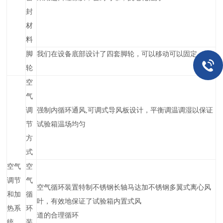
封
材
料
脚
我们在设备底部设计了四套脚轮，可以移动可以固定
轮
空
气
调
强制内循环通风,可调式导风板设计，平衡调温调湿以保证
节
试验箱温场均匀
方
式
空气
空
调节
气
空气循环装置特制不锈钢长轴马达加不锈钢多翼式离心风
和
加
循
叶，有效地保证了试验箱内置式风
热系
环
道的合理循环
统
装