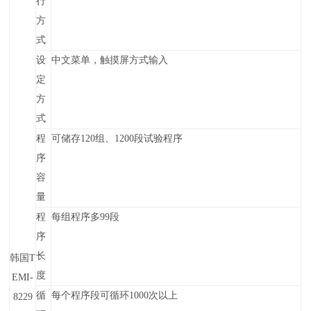
行
方
式
设
中文菜单，触摸屏方式输入
定
方
式
程
可储存120组、1200段试验程序
序
容
量
程
每组程序多99段
序
长
韩国T
度
E
M
I
-
循
每个程序段可循环
1000
次
以上
8229