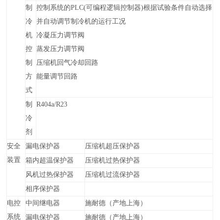
制
控制系统的PLC(可编程逻辑控制器)根据试验条件自动选择
冷
并自动调节制冷机的运行工况
机
冷凝压力调节阀
控
蒸发压力调节阀
制
压缩机回气冷却回路
方
能量调节回路
式
制
R404a/
R
23
冷
剂
安全
漏电保护器
压缩机超压保护器
装置
箱内超温保护器
压缩机过热保护器
风机过热保护器
压缩机过流保护器
相序保护器
电控
中间继电器
施
耐
德（产地上海）
系统
漏电保护器
施
耐
德（产地上海）