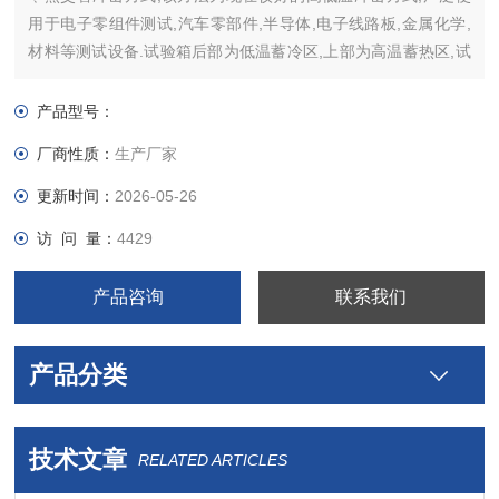
用于电子零组件测试,汽车零部件,半导体,电子线路板,金属化学,
材料等测试设备.试验箱后部为低温蓄冷区,上部为高温蓄热区,试
件（待测品）放置在试验箱中部,高温冲击时,上风门打开,形成高
温内循环.低温冲击时,上风门关闭,下风门打开,形成低温内循环。
产品型号：
厂商性质：
生产厂家
更新时间：
2026-05-26
访 问 量：
4429
产品咨询
联系我们
产品分类
技术文章
RELATED ARTICLES