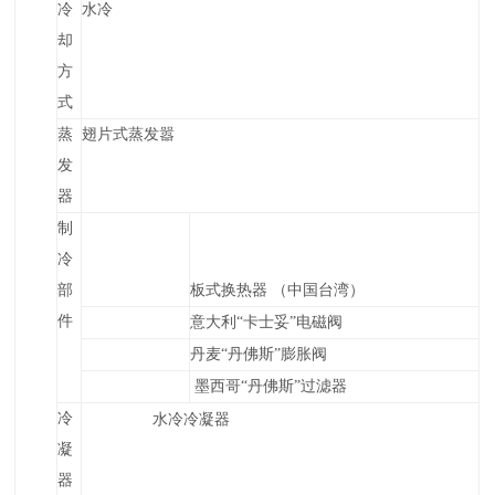
冷
水冷
却
方
式
蒸
翅片式蒸发嚣
发
器
制
冷
部
板式换热器 （中国台湾）
件
意大利“卡士妥”电磁阀
丹麦“丹佛斯”膨胀阀
墨西哥“丹佛斯”过滤器
冷
水
冷冷凝器
凝
器