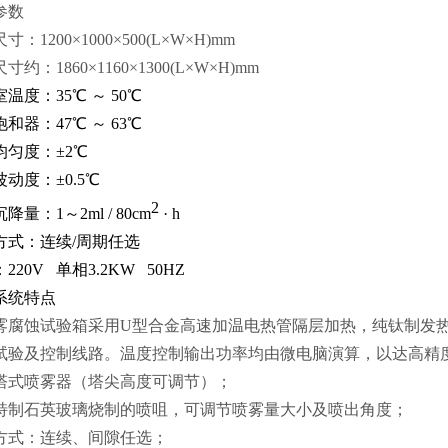
参数
尺寸
：1200
×
1000
×
500
(L×W×H)mm
尺寸
约：1860
×
1160
×
1300
(L×W×H)mm
室温度：35℃
～ 50℃
饱和器：47℃
～ 63℃
均匀度：±2℃
动度：±0.5℃
2
降量：1～2ml / 80cm
· h
方式：连续/周期任选
220V 单相3.2KW 50HZ
系统特点
雾腐蚀试验箱采用U型合金高速加温电热管隔层加热，纯钛制发
试验及控制线路。温度控制输出功率均由微电脑演算，以达高精
塔式喷雾器（塔尖高度可调节）；
特制石英玻璃烧制的喷咀，可调节喷雾量大小及喷出角度；
方式：连续、间隙任选；