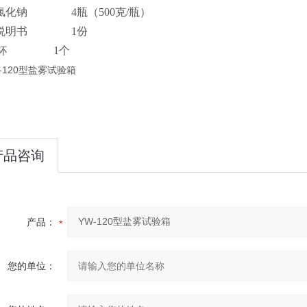
氯化钠
4瓶（
500
克
/
瓶）
说明书
1
份
杯
1
个
产品咨询
产品：
您的单位：