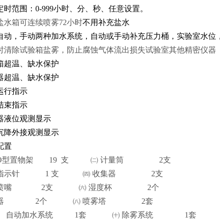
定时范围：0-999小时、分、秒、任意设置。
盐水箱可连续喷雾72小时
不用补充盐水
自动，手动两种加水系统，自动或手动补充压力桶，实验室水位
时清除试验箱盐雾，防止腐蚀气体流出损失试验室其他精密仪器
箱超温、缺水保护
器超温、缺水保护
运行指示
结束指示
器液位观测显示
雾沉降外接观测显示
配置
O
型置物架
19 支 ㈡
计量筒
2支
指示针
1
支
㈣
收集器
2支
喷嘴
2支
㈥
湿度杯
2个
器
2个
㈧
喷雾塔
2套
）
自动加水系统
1
套
㈩
除雾系统
1
套