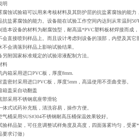
说明
雾腐蚀试验箱可以用来考核材料及其防护层的抗盐雾腐蚀的能力
品抗盐雾腐蚀的能力。设备能在试验工作空间内达到从常温到50
制造本设备的材料为耐腐蚀型，耐高温*PVC塑料板材焊接而成
不会直接喷到样品上。而且设计考虑到设备的顶部，内壁及其它
水不会滴落到样品上影响试验结果。
备另附国家标准规定的试验溶液配制方法。
材料
机内箱采用进口PVC板，厚度8mm.
室盖密封采用进口PVC板，厚度5mm，高温使用不歪曲变形。
箱箱盖采自动翻盖
底部采用不锈钢底座带滑轮
一体式试药补充瓶，清洗容易，操作方便。
空气桶采用SUS#304不锈钢耐高压桶保温效果较好。
试验样品架，可任意调整试样角度及高度，四面落雾均匀，受雾*
品要求订做）