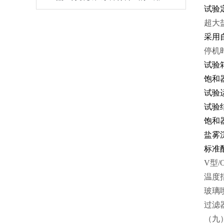
试验
超大
采用
停机
试验
饱和
试验
试验
饱和
盐
标准
V
型
/
温度
玻璃
过滤
（九