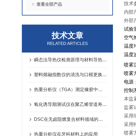
技术
查看全部产品
内部
外部
试验
技术文章
空气
RELATED ARTICLES
温度
温度波
瞬态法导热仪检测原理与材料导热系数测试技术分析
喷雾沉
喷雾
塑料熔融指数仪的清洗与口模更换操作
电源：
热重分析仪（TGA）测定橡胶中炭黑、灰分完整方案
控制
本盐
氧化诱导期测试仪在聚乙烯管道寿命预测中的应用
盐雾
采用
DSC在无卤阻燃复合材料领域的应用
采用
喷雾
热重分析仪在牙科材料上的应用