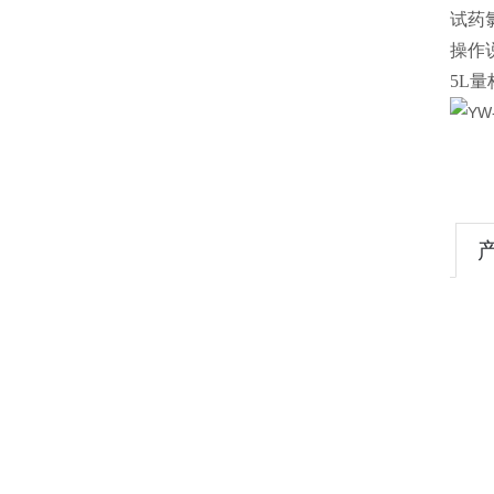
试药
操作
5L
量