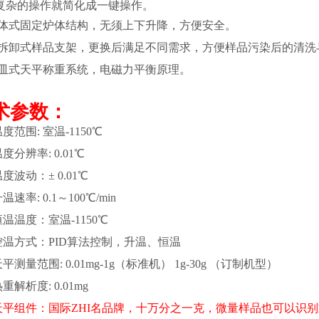
复杂的操作就简化成一键操作。
体式固定炉体结构，无须上下升降，方便安全。
拆卸式样品支架，更换后满足不同需求，方便样品污染后的清洗
皿式天平称重系统，电磁力平衡原理。
术参数：
温度范围:
室温
-1150℃
度分辨率: 0.
0
1℃
度波动：± 0.
0
1℃
温速率: 0.1～
100
℃/min
恒温温度
：
室温
-
1
1
50℃
控温方式：
PID算法控制，
升温、恒温
天平测量范围:
0.01mg
-
1
g
（
标准机
）
1g-30g （订制机型）
重解析度: 0.
0
1mg
天平
组件
：
国际ZHI名品牌
，十万分之一克，微量样品也可以识别