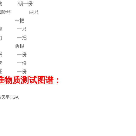
准物
锡一份
A保险丝
两只
子 一把
耳球 一只
品勺 一把
管 两根
明书 一份
修卡 一份
格证 一份
准物质测试图谱：