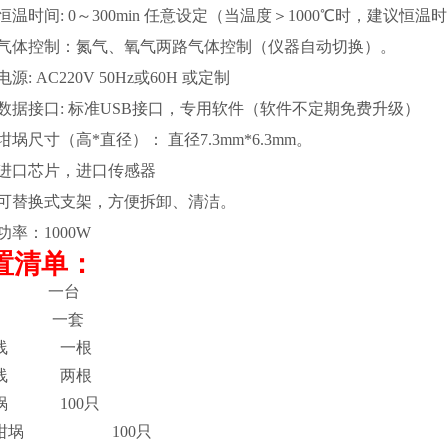
恒温时间: 0～300min
任意设定（当温度＞1000℃时，建议恒温时间
气体控制：氮气、氧气两路气体控制（仪器自动切换）。
电源: AC220V
50Hz或60H 或定制
数据接口
:
标准
USB接口，专用软件（软件不定期免费升级）
坩埚尺寸（高*直径）：
直径
7.3
mm*6
.3
mm
。
进口芯片
，
进口传感器
可替换式支架，方便拆卸、清洁
。
功率：
1000W
置清单
：
机 一台
一
套
源线
一根
据线
两根
坩埚
100
只
瓷坩埚 100只