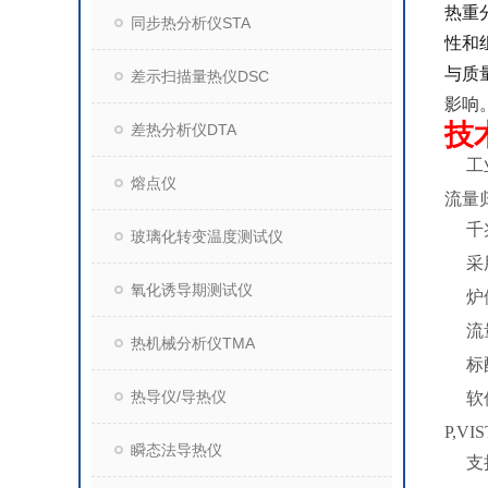
热重
同步热分析仪STA
性和
与质
差示扫描量热仪DSC
影响
技
差热分析仪DTA
l
工
熔点仪
流量
l
千
玻璃化转变温度测试仪
l
采
氧化诱导期测试仪
l
炉
l
流
热机械分析仪TMA
l
标
热导仪/导热仪
l
软
P,V
瞬态法导热仪
l
支