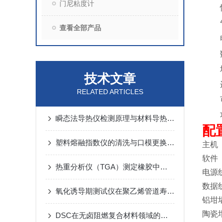
门尼粘度计
10.
11.
查看全部产品
12.
13.
14.
技术文章
15.
RELATED ARTICLES
16.
17.
瞬态法导热仪检测原理与材料导热系数测试技术分析
配
塑料熔融指数仪的清洗与口模更换操作
主
软件
热重分析仪（TGA）测定橡胶中炭黑、灰分完整方案
电
数
氧化诱导期测试仪在聚乙烯管道寿命预测中的应用
铝
陶
DSC在无卤阻燃复合材料领域的应用