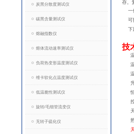
存。
炭黑分散度测试仪
l
一
碳黑含量测试仪
l
可
l
下
熔融指数仪
技
熔体流动速率测试仪
1.
负荷热变形温度测试仪
温
2.
温
3.
维卡软化点温度测试仪
升
4.
低温脆性测试仪
5.
6.
旋转/毛细管流变仪
7.
热
8.
无转子硫化仪
9.