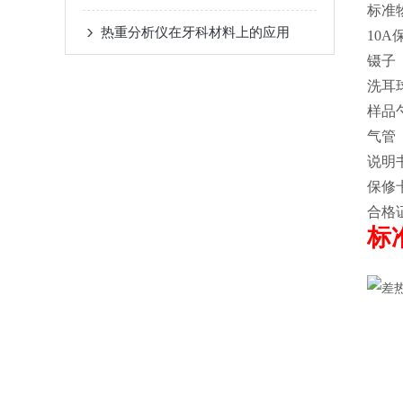
标
热重分析仪在牙科材料上的应用
10
镊
洗
样
气
说
保
合
标