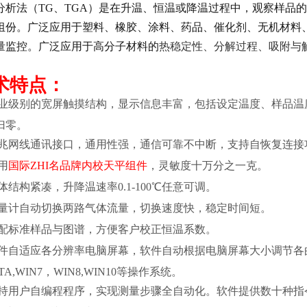
分析法（TG、TGA）是在升温、恒温或降温过程中，观察样品
组份。广泛应用于塑料、橡胶、涂料、药品、催化剂、无机材料
量监控。
广泛应用于高分子材料的
热稳定性、分解过程、吸附与
。
术特点：
业级别的宽屏触摸结构，显示信息丰富，包括设定温度、样品温
归零。
兆网线通讯接口，通用性强，通信可靠不中断，支持自恢复连接
用
国际ZHI
名品牌内校
天平
组件
，灵敏度十万分之一克。
体结构紧凑，升降温速率
0.1-100℃
任意可调。
量计自动切换两路气体流量，切换速度快，稳定时间短。
配标准样品与图谱，方便客户校正恒温系数。
件自适应各分辨率电脑屏幕，软件自动根据电脑屏幕大小调节各曲线
ISTA,WIN7，WIN8,WIN10等操作系统。
持用户自编程程序，实现测量步骤全自动化。软件提供数十种指