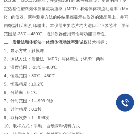
D1238、ISO1133标准，并参照JB/T5456等标准设计制造的用于测
定热塑性塑料熔体质量流动速率（MFR）和熔体体积流动速率（MV
R）的仪器。两种测定方法的终结果都显示在仪器的液晶屏上，并可
由微型打印机打印输出。本仪器主要芯片均为进口工业级芯片，显示
范围是-23℃—480℃，增加仪器使用寿命与功能可靠性。
二、
质量法和体积法一体熔体流动速率测试仪
技术指标：
1、显示方式：触摸屏
2、测试方法：质量法（MFR）与体积法（MVR）两种
3、温度范围：-23℃—480℃
4、恒温范围：30℃—450℃
5、恒温精度：±0.2℃
6、分辨率：0.1℃
7、计时范围：1—999.9秒
8、计时精度：0.1秒
9、取样次数：1—999次
10、取样方式：手动、自动两种切料方式