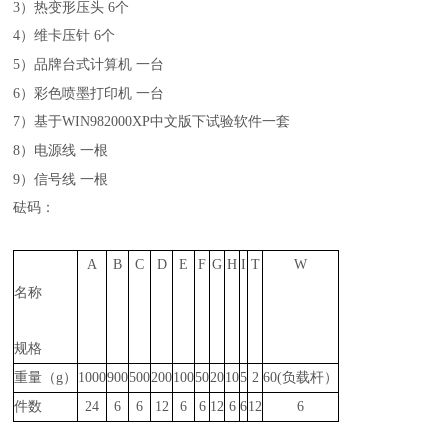
3
）热变形压头
6
个
4
）维卡压针
6
个
5
）品牌台式计算机
一台
6
）彩色喷墨打印机
一台
7
）基于
WIN982000XP
中文版下试验软件一套
8
）电源线
一根
9
）信号线
一根
砝码：
A
B
C
D
E
F
G
H
I
T
W
名称
规格
重量（
g
）
1000
900
500
200
100
50
20
10
5
2
60(
负载杆）
件数
24
6
6
12
6
6
12
6
6
12
6