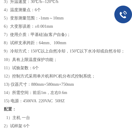
3
）升温速度：30℃
/h
--
120
℃
/h
4
）温度测量点：6个
5
）变形测量范围：
-
1mm
～10
mm
6
）大变形误差：±
0.0
01
mm
7
）使用介质：甲基硅油
(
客户自备
)
；
8
）试样支承跨距：
64mm
、
100mm
9
）冷却方式：
150
℃以上自然冷却，
150
℃以下水冷却或自然冷却；
10
）具有上限温度保护功能；
11
）试验架数：
6
个
12
）控制方式采用单片机和
PC
机分布式控制系统；
13)
仪器尺寸：
880mm
×
580mm
×750
mm
14
）所需空间：前后
1m
，左右
0.6m
15)
电源：
4500VA 220VAC 50HZ
配置：
1
）主机
一台
2
）试样架
6
个