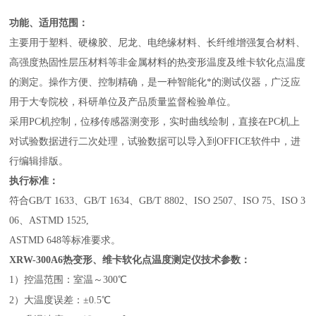
功能、适用范围：
主要用于塑料、硬橡胶、尼龙、电绝缘材料、长纤维增强复合材料、
高强度热固性层压材料等非金属材料的热变形温度及维卡软化点温度
的测定。操作方便、控制精确，是一种智能化*的测试仪器，广泛应
用于大专院校，科研单位及产品质量监督检验单位。
采用
PC
机控制，位移传感器测变形，实时曲线绘制，直接在
PC
机上
对试验数据进行二次处理，试验数据可以导入到
OFFICE
软件中，进
行编辑排版。
执行标准：
符合
GB/T 1633
、
GB/T 1634
、
GB/T 8802
、
ISO 2507
、
ISO 75
、
ISO 3
06
、
ASTMD 1525,
ASTMD 648
等标准要求。
XRW-300A6
热变形、维卡软化点温度测定仪
技术参数：
1
）控温范围：室温～
300
℃
2
）大温度误差：±
0.5
℃