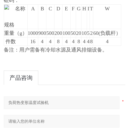
砝码：
名称
A
B
C
D
E
F
G
H
I
T
W
规格
重量（g）
1000
900
500
200
100
50
20
10
5
2
60(负载杆）
件数
16
4
4
8
4
4
8
4
4
8
4
备注：用户需备有冷却水源及通风排烟设备。
产品咨询