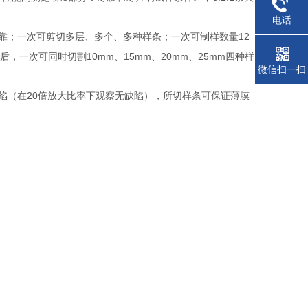
电话
12
靠；一次可剪切多层、多个、多种样条；一次可制样数量
10mm
15mm
20mm
25mm
后，一次可同时切割
、
、
、
四种样
微信扫一扫
20
陷（在
倍放大比率下观察无缺陷），所切样条可保证薄膜