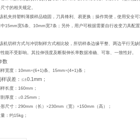
条尺寸的相关规定。
该机夹持塑料薄膜样品稳固，刀具锋利、易更换；操作简便，使用安全可
15mm
5
10mm
7
其中
宽
条、
宽
条；另外，用户可根据需要自行改变刀具配置
该机切样方式与冲切制样方式相比较，所切样条边缘平整、两边平行无缺
学性能不受影响。其拉伸强度及断裂伸长率数据准确、可靠、一致性好。
参数
10mm
(6+1)
15mm
(4+1)
制样宽度：
×
条、
×
条；
制样误差：≤±
0.1mm
；
160mm
制样长度：
；
0.25mm
切割厚度：≤
；
290mm
230mm
150mm
外形尺寸：
（长）×
（宽）×
（高）；
15kg
重量：约
；