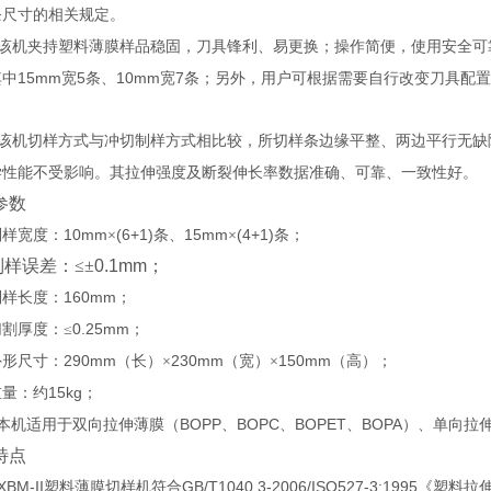
条尺寸的相关规定。
该机夹持塑料薄膜样品稳固，刀具锋利、易更换；操作简便，使用安全可
15mm
5
10mm
7
其中
宽
条、
宽
条；另外，用户可根据需要自行改变刀具配置
该机切样方式与冲切制样方式相比较，所切样条边缘平整、两边平行无缺
学性能不受影响。其拉伸强度及断裂伸长率数据准确、可靠、一致性好。
参数
10mm
(6+1)
15mm
(4+1)
制样宽度：
×
条、
×
条；
制样误差：≤±
0.1mm
；
160mm
制样长度：
；
0.25mm
切割厚度：≤
；
290mm
230mm
150mm
外形尺寸：
（长）×
（宽）×
（高）；
15kg
重量：约
；
BOPP
BOPC
BOPET
BOPA
本机适用于双向拉伸薄膜（
、
、
、
）、单向拉
特点
XBM-II
GB/T1040.3-2006/ISO527-3:1995
塑料薄膜切样机符合
《塑料拉