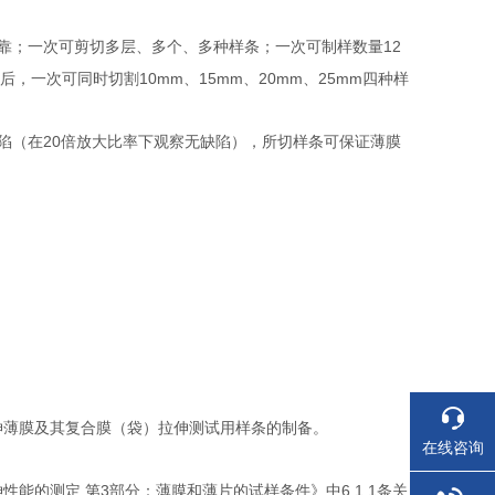
12
靠；一次可剪切多层、多个、多种样条；一次可制样数量
10mm
15mm
20mm
25mm
后，一次可同时切割
、
、
、
四种样
20
陷（在
倍放大比率下观察无缺陷），所切样条可保证薄膜
伸薄膜及其复合膜（袋）拉伸测试用样条的制备。
在线咨询
3
6.1.1
伸性能的测定
第
部分：薄膜和薄片的试样条件》中
条关