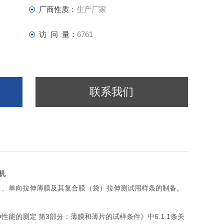
厂商性质：
生产厂家
访 问 量：
6761
联系我们
机
）、单向拉伸薄膜及其复合膜（袋）拉伸测试用样条的制备。
3
6.1.1
伸性能的测定
第
部分：薄膜和薄片的试样条件》中
条关